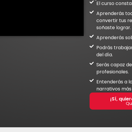
El curso consta
Aprenderás tod
convertir tus r
soñaste lograr.
​Aprenderás sob
Podrás trabajar
del día.
Serás capaz de 
profesionales.
​Entenderás a 
narrativos más
¡Sí, quie
Qu