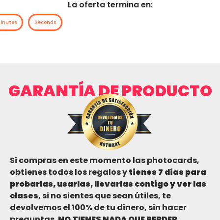
La oferta termina en:
inutes
Seconds
GARANTÍA DE PRODUCTO
Si compras en este momento las photocards,
obtienes todos los regalos y
tienes 7 días para
probarlas, usarlas, llevarlas contigo y ver las
clases
, si no sientes que sean útiles, te
devolvemos el 100% de tu dinero, sin hacer
preguntas.
NO TIENES NADA QUE PERDER