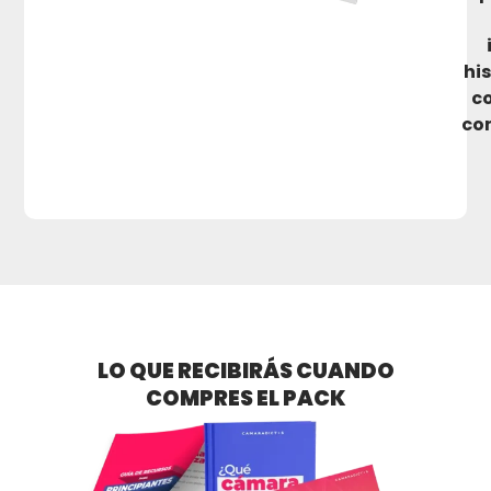
hi
co
con
LO QUE RECIBIRÁS CUANDO
COMPRES EL PACK