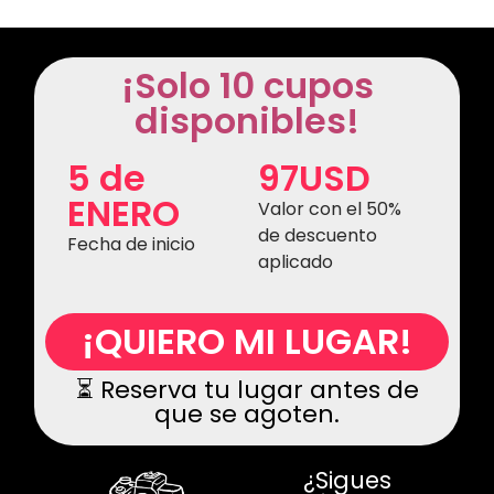
¡Solo 10 cupos
disponibles!
5 de
97USD
ENERO
Valor con el 50%
de descuento
Fecha de inicio
aplicado
¡QUIERO MI LUGAR!
⏳ Reserva tu lugar antes de
que se agoten.
¿Sigues