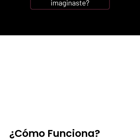
¡No es tu culpa!
Nadie te enseñó a usar el
modo manual de forma
sencilla y práctica.
Hasta ahora 🚀
¿Cómo Funciona?