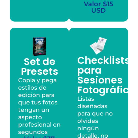
Valor $15
USD
Checklists
Set de
para
Presets
Sesiones
Copia y pega
Fotográfica
estilos de
edición para
Listas
que tus fotos
diseñadas
tengan un
para que no
aspecto
olvides
profesional en
ningún
segundos
detalle, no