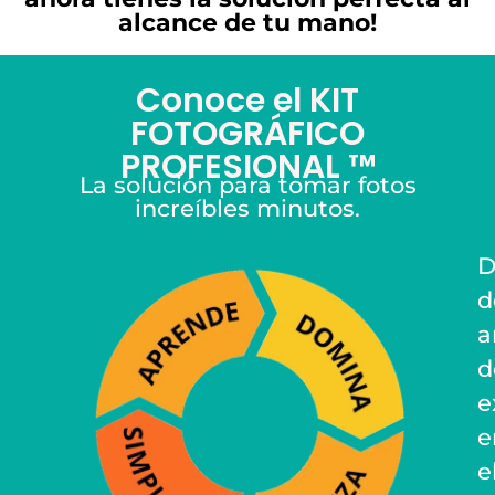
alcance de tu mano!
Conoce el KIT
FOTOGRÁFICO
PROFESIONAL ™
La solución para tomar fotos
increíbles minutos.
D
d
a
d
e
e
e