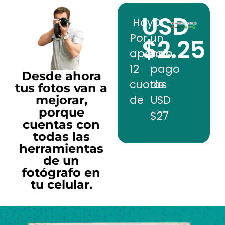
USD
Hoy
O
Por
un
$2.25
apenas
solo
12
pago
Desde ahora
cuotas
de
tus fotos van a
mejorar,
de
USD
porque
$27
cuentas con
todas las
herramientas
de un
fotógrafo en
tu celular.