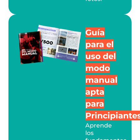
Guía
para el
uso del
modo
manual
apta
para
Principiantes
Aprende
los