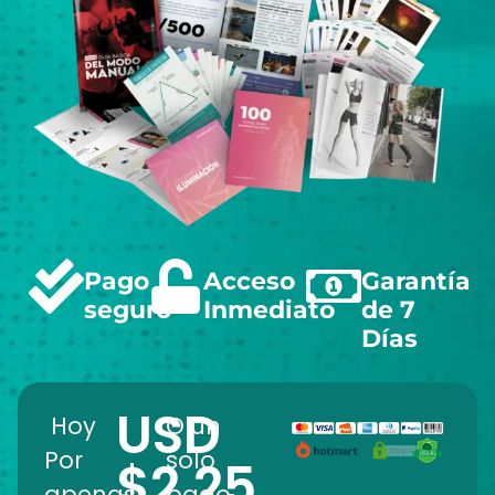
Pago
Acceso
Garantía
seguro
Inmediato
de 7
Días
USD
Hoy
O un
Por
solo
$2.25
apenas
pago