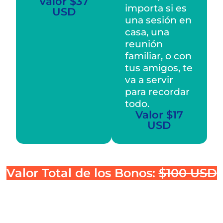
Valor $37
importa si es
USD
una sesión en
casa, una
reunión
familiar, o con
tus amigos, te
va a servir
para recordar
todo.
Valor $17
USD
Valor Total de los Bonos:
$100 USD
Hoy los recibes
GRATIS
al adquirir
el Kit Fotográfico Profesional 🔥