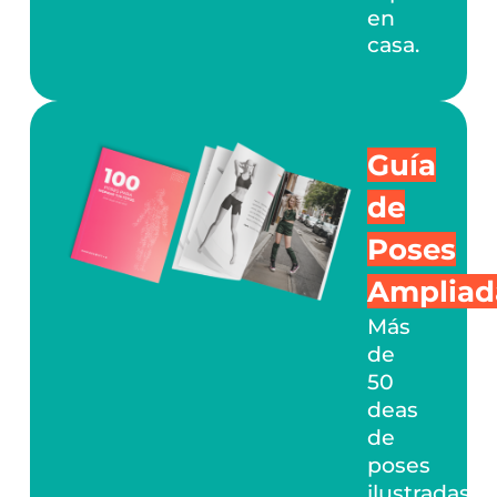
en
casa.
Guía
de
Poses
Ampliad
Más
de
50
deas
de
poses
ilustradas