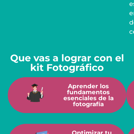
e
e
d
c
Que vas a lograr con el
kit Fotográfico
Aprender los
fundamentos
esenciales de la
fotografía
Optimizar tu