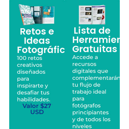
Lista de
Retos e
Herramient
Ideas
Gratuitas
Fotográficas
Accede a
100 retos
recursos
creativos
digitales que
diseñados
complementarán
para
tu flujo de
inspirarte y
trabajo ideal
desafiar tus
para
habilidades.
fotógrafos
Valor $27
USD
principiantes
y de todos los
niveles