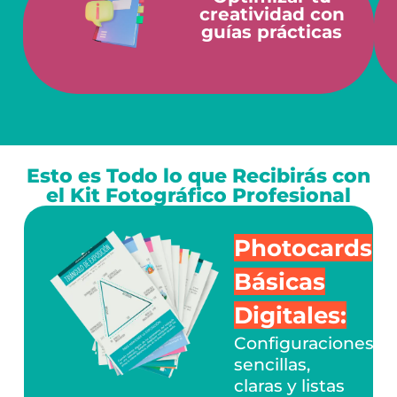
creatividad con
guías prácticas
Esto es Todo lo que Recibirás con
el Kit Fotográfico Profesional
Photocards
Básicas
Digitales:
Configuraciones
sencillas,
claras y listas