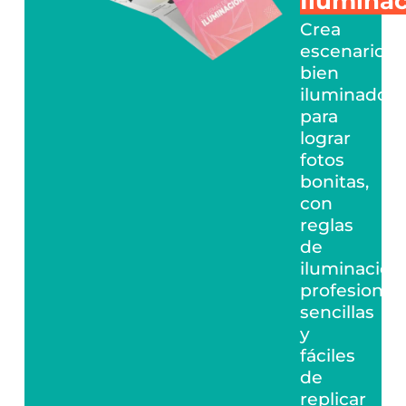
Iluminac
Crea
escenarios
bien
iluminados
para
lograr
fotos
bonitas,
con
reglas
de
iluminación
profesional,
sencillas
y
fáciles
de
replicar