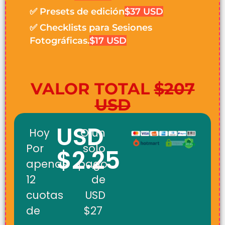
✅ Presets de edición
$37 USD
✅ Checklists para Sesiones
Fotográficas.
$17 USD
VALOR TOTAL
$207
USD
USD
Hoy
O un
Por
solo
$2.25
apenas
pago
12
de
cuotas
USD
de
$27