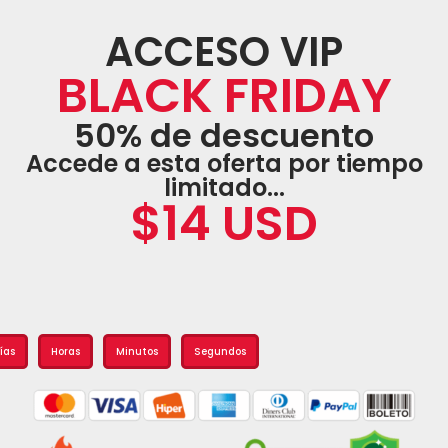
ACCESO VIP
BLACK FRIDAY
50% de descuento
Accede a esta oferta por tiempo
limitado...
$14 USD
ías
Horas
Minutos
Segundos