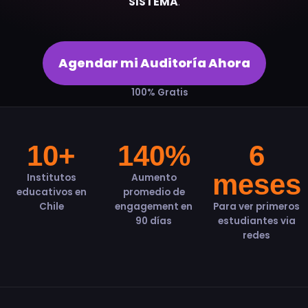
SISTEMA
.
Agendar mi Auditoría Ahora
100% Gratis
10+
140%
6
meses
Institutos
Aumento
educativos en
promedio de
Chile
engagement en
Para ver primeros
90 días
estudiantes via
redes