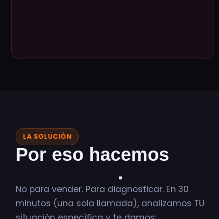
Es porque no sabes POR DÓNDE
EMPEZAR sin que se vea caótico. Eso.
Es eso exactamente.
LA SOLUCIÓN
Por eso hacemos
AUDITORÍA
.
No para vender. Para diagnosticar. En 30
minutos (una sola llamada), analizamos TU
situación específica y te damos: