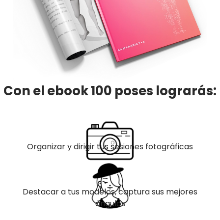
Con el ebook 100 poses lograrás:
Organizar y dirigir tus sesiones fotográficas
Destacar a tus modelos, captura sus mejores
ángulos