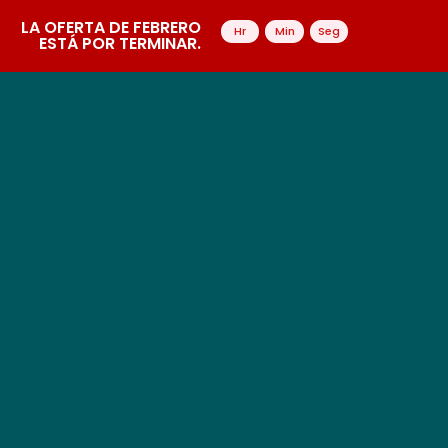
LA OFERTA DE FEBRERO
Hr
Min
Seg
ESTÁ POR TERMINAR.