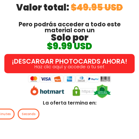
Valor total:
$49.95 USD
Pero podrás acceder a todo este
material con un
Solo por
$9.99 USD
¡DESCARGAR PHOTOCARDS AHORA!
Haz clic aquí y accede a tu set
La oferta termina en:
inutes
Seconds