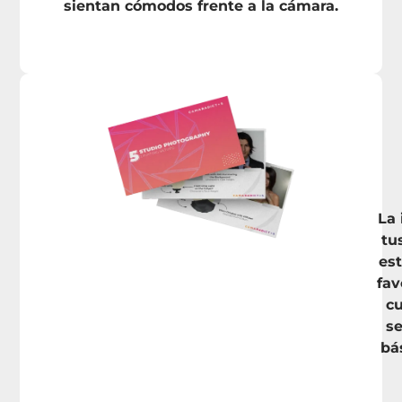
sientan cómodos frente a la cámara.
La 
tu
est
fav
cu
se
bá